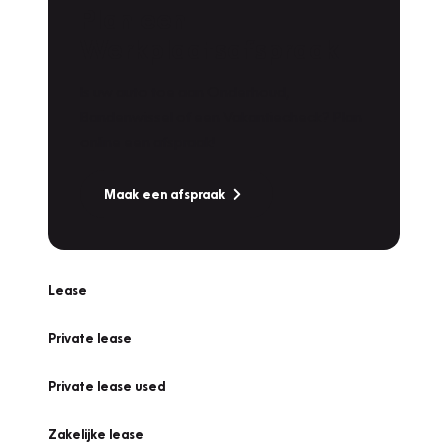
Plan een
Werkplaatsafspraak
Is uw auto toe aan Onderhoud,
Bandenwissel of een Vakantiecheck? Plan
online een afspraak!
Maak een afspraak
Lease
Private lease
Private lease used
Zakelijke lease