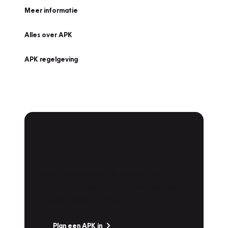
Meer informatie
Alles over APK
APK regelgeving
APK Keuring bij
Vakgarage!
Is het weer tijd voor de jaarlijkse APK? Ga
snel naar Vakgarage bij u in de buurt, en ga
zonder zorgen de weg op!
Plan een APK in