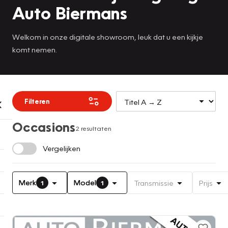
Auto Biermans
Welkom in onze digitale showroom, leuk dat u een kijkje
komt nemen.
Filteren
Occasions
2 resultaten
Vergelijken
Merk
Model
Transmissie
Prijs
1
1