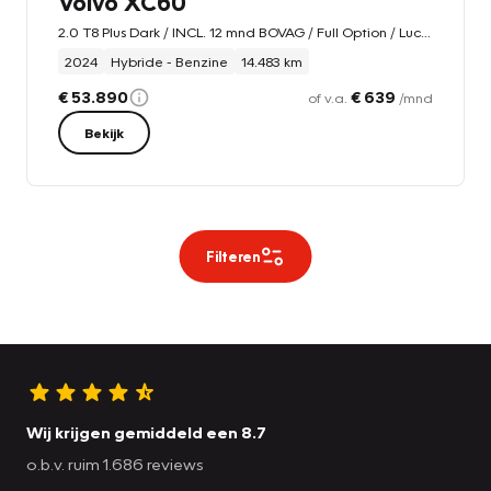
Volvo XC60
2.0 T8 Plus Dark / INCL. 12 mnd BOVAG / Full Option / Luchtverin
2024
Hybride - Benzine
14.483 km
€ 53.890
€ 639
of v.a.
/mnd
Bekijk
Filteren
Wij krijgen gemiddeld een 8.7
o.b.v. ruim 1.686 reviews