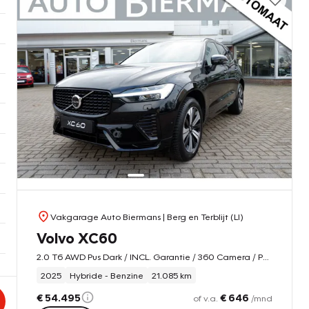
Vakgarage Auto Biermans
| Berg en Terblijt (LI)
Volvo XC60
2.0 T6 AWD Pus Dark / INCL. Garantie / 360 Camera / Pano
2025
Hybride - Benzine
21.085 km
€ 54.495
€ 646
of v.a.
/mnd