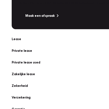
Is uw auto toe aan Onderhoud, Bandenwissel of een Va
Maak een afspraak
Lease
Private lease
Private lease used
Zakelijke lease
Zekerheid
Verzekering