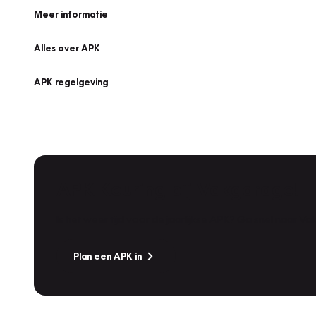
Meer informatie
Alles over APK
APK regelgeving
APK Keuring bij Vakgarage!
Is het weer tijd voor de jaarlijkse APK? Ga snel naar V
Plan een APK in