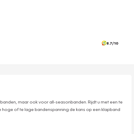
8.7/10
rbanden, maar ook voor all-seasonbanden. Rijdt u met een te
 te hoge of te lage bandenspanning de kans op een klapband