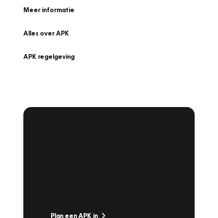
Meer informatie
Alles over APK
APK regelgeving
APK Keuring bij
Vakgarage!
Is het weer tijd voor de jaarlijkse APK? Ga
snel naar Vakgarage bij u in de buurt, en ga
zonder zorgen de weg op!
Plan een APK in