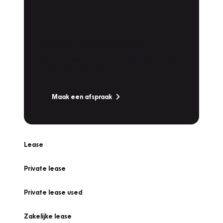
Plan een
Werkplaatsafspraak
Is uw auto toe aan Onderhoud,
Bandenwissel of een Vakantiecheck? Plan
online een afspraak!
Maak een afspraak
Lease
Private lease
Private lease used
Zakelijke lease