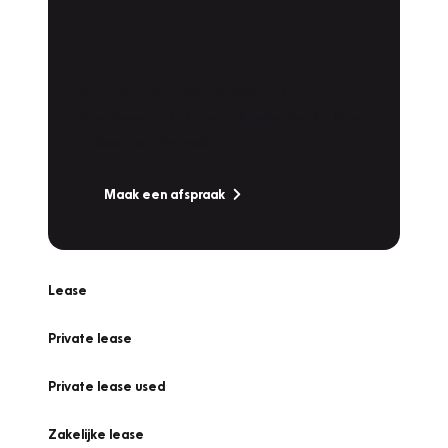
Plan een
Werkplaatsafspraak
Is uw auto toe aan Onderhoud,
Bandenwissel of een Vakantiecheck? Plan
online een afspraak!
Maak een afspraak
Lease
Private lease
Private lease used
Zakelijke lease