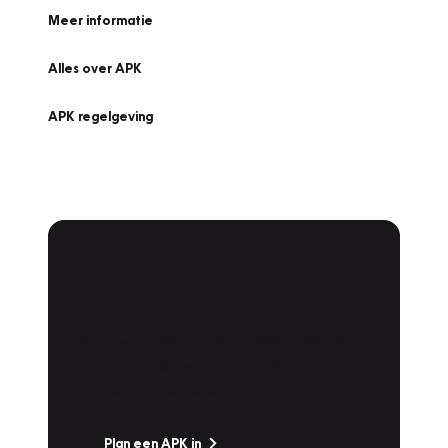
Meer informatie
Alles over APK
APK regelgeving
APK Keuring bij
Vakgarage!
Is het weer tijd voor de jaarlijkse APK? Ga
snel naar Vakgarage bij u in de buurt, en ga
zonder zorgen de weg op!
Plan een APK in