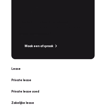
Plan een
Werkplaatsafspraak
Is uw auto toe aan Onderhoud,
Bandenwissel of een Vakantiecheck? Plan
online een afspraak!
Maak een afspraak
Lease
Private lease
Private lease used
Zakelijke lease