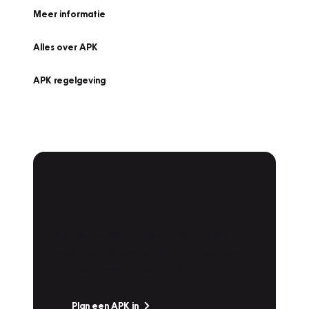
Meer informatie
Alles over APK
APK regelgeving
APK Keuring bij
Vakgarage!
Is het weer tijd voor de jaarlijkse APK? Ga
snel naar Vakgarage bij u in de buurt, en ga
zonder zorgen de weg op!
Plan een APK in