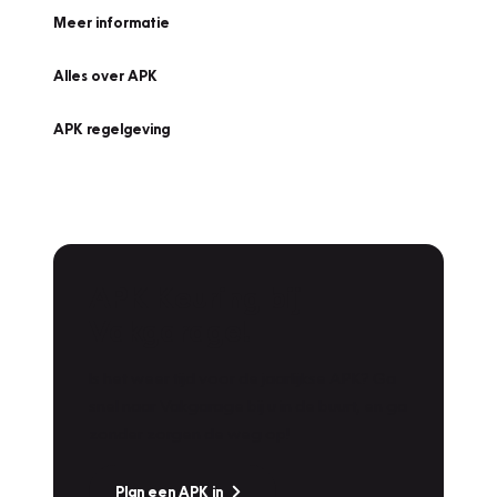
Meer informatie
Alles over APK
APK regelgeving
APK Keuring bij
Vakgarage!
Is het weer tijd voor de jaarlijkse APK? Ga
snel naar Vakgarage bij u in de buurt, en ga
zonder zorgen de weg op!
Plan een APK in