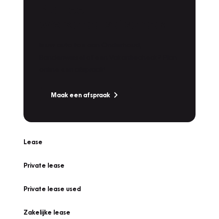
Plan een
Werkplaatsafspraak
Is uw auto toe aan Onderhoud,
Bandenwissel of een Vakantiecheck? Plan
online een afspraak!
Maak een afspraak
Lease
Private lease
Private lease used
Zakelijke lease