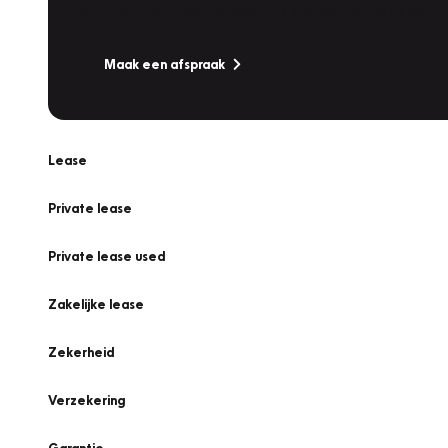
Is uw auto toe aan Onderhoud, Bandenwissel of een Va
Maak een afspraak
Lease
Private lease
Private lease used
Zakelijke lease
Zekerheid
Verzekering