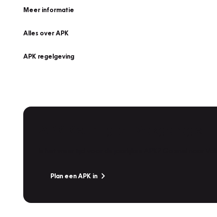
Meer informatie
Alles over APK
APK regelgeving
APK Keuring bij Vakgarage!
Is het weer tijd voor de jaarlijkse APK? Ga snel naar V
Plan een APK in