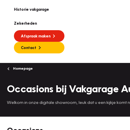
Historie vakgarage
Zekerheden
Afspraak maken
Contact
Homepage
Occasions bij Vakgarage A
Welkom in onze digitale showroom, leuk dat u een kijkje komt
Occasions