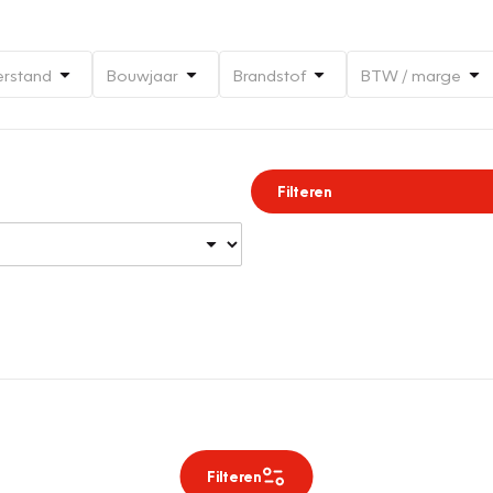
erstand
Bouwjaar
Brandstof
BTW / marge
Filteren
Filteren