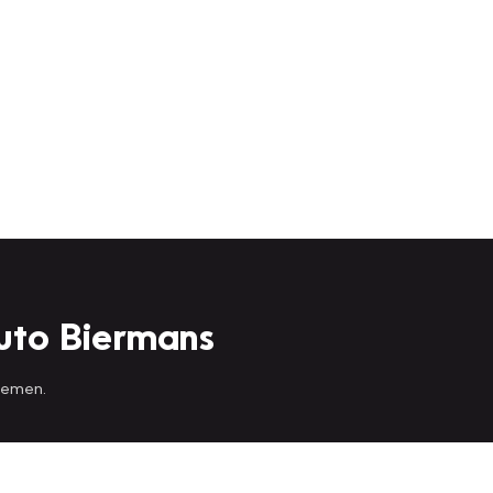
uto Biermans
 nemen.