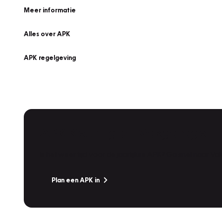
Meer informatie
Alles over APK
APK regelgeving
APK Keuring bij Vakgarage!
Is het weer tijd voor de jaarlijkse APK? Ga snel naar V
Plan een APK in