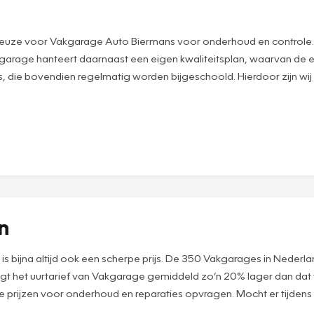
euze voor Vakgarage Auto Biermans voor onderhoud en controle. Vak
arage hanteert daarnaast een eigen kwaliteitsplan, waarvan de 
 die bovendien regelmatig worden bijgeschoold. Hierdoor zijn wij
en
t is bijna altijd ook een scherpe prijs. De 350 Vakgarages in Neder
ligt het uurtarief van Vakgarage gemiddeld zo’n 20% lager dan dat
nze prijzen voor onderhoud en reparaties opvragen. Mocht er tijdens