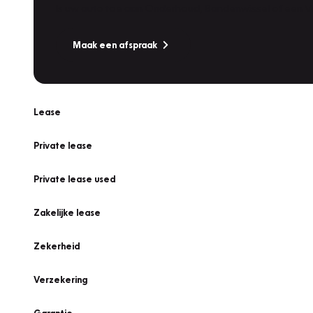
Is uw auto toe aan Onderhoud, Bandenwissel of een Va
Maak een afspraak
Lease
Private lease
Private lease used
Zakelijke lease
Zekerheid
Verzekering